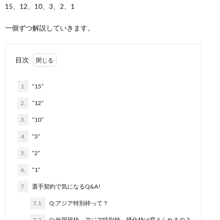
15、12、10、3、2、1
一個ずつ解説していきます。
目次
1.
“15”
2.
“12”
3.
“10”
4.
“3”
5.
“2”
6.
“1”
7.
選手契約で気になるQ&A!
7.1.
Q:アジア特別枠って？
7.2.
Q:外国籍枠、アジア特別枠、帰化枠は変えられるの？