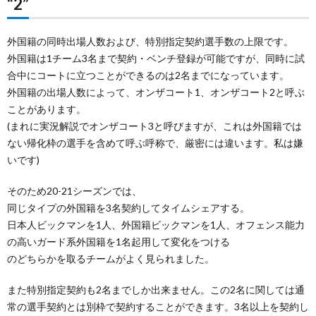
“2”
外国籍の同時出場人数および、特別指定契約選手数の上限です。
外国籍は1チーム3名まで契約・ベンチ登録が可能ですが、同時に試
合中にコートに立つことができるのは2名までになっています。
外国籍の出場人数によって、オンザコート1、オンザコート2と呼ぶ
ことがあります。
(まれに実況解説でオンザコート3と呼びますが、これは外国籍では
ない帰化枠の選手を含めて呼ぶ呼称で、厳密には違います。私は嫌
いです)
そのため20-21シーズンでは、
同じタイプの外国籍を3名契約してタイムシェアする。
日本人ビックマンを1人、外国籍ビックマンを1人、オフェンス能力
の高いガード系外国籍を1名起用して変化をつける
のどちらかを取るチームがよく見られました。
また特別指定契約も2名までしか出来ません。この2名に関しては通
常の選手契約とは別枠で契約することができます。3名以上を契約し