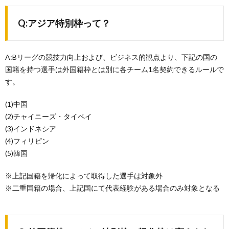
Q:アジア特別枠って？
A:Bリーグの競技力向上および、ビジネス的観点より、下記の国の
国籍を持つ選手は外国籍枠とは別に各チーム1名契約できるルールで
す。
(1)中国
(2)チャイニーズ・タイペイ
(3)インドネシア
(4)フィリピン
(5)韓国
※上記国籍を帰化によって取得した選手は対象外
※二重国籍の場合、上記国にて代表経験がある場合のみ対象となる