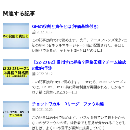
関連する記事
GMの役割と責任とは(評価基準付き)
2022.06.17
この記事は約9分で読めます。 先日、アースフレンズ東京Zに
初のGM（ゼネラルマネージャー）職が配置された。喜ばし
い限りであるが、そもそもGMとはどのよ[…]
【22-23 B2】目指すは昇格？降格回避？チーム編成
の動向予測
2022.06.12
この記事は約14分で読めます。 来たる、2022-23シーズン
では、B1-B2、B2-B3共に降格制度が再開される。しかもコ
ロナ禍に見舞われた2シー[…]
チョットワカル Bリーグ ファウル編
2021.09.25
この記事は約4分で読めます。 バスケを観ていて最も分から
ないのがファウルの笛。経験者でも意見が分かれることがし
ばしば、よくHCや選手が審判に抗議してい[…]